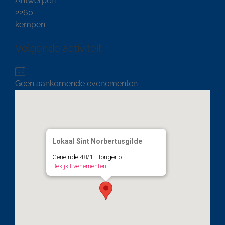
Antwerpen
2260
kempen
Volgende activiteit
Geen aankomende evenementen
Lokaal Sint Norbertusgilde
Geneinde 48/1 - Tongerlo
Bekijk Evenementen