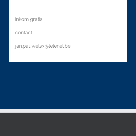
inkom gratis
contact
jan.pauwels3@telenet.be