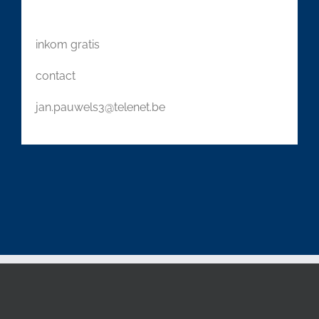
inkom gratis
contact
jan.pauwels3@telenet.be