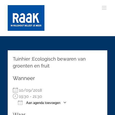
Ga
naar
inhoud
Tuinhier :Ecologisch bewaren van
groenten en fruit
Wanneer
10/09/2018
19:30 - 21:30
Aan agenda toevoegen
Download ICS
Google Calendar
Waar