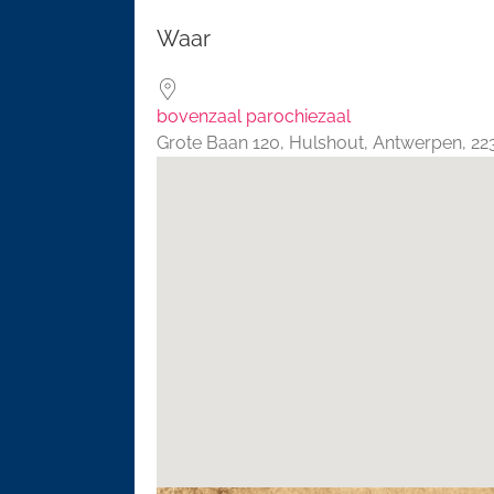
Download ICS
Google 
Waar
bovenzaal parochiezaal
Grote Baan 120, Hulshout, Antwerpen, 2