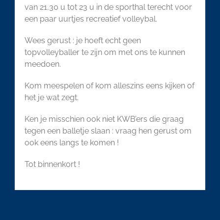
van 21,30 u tot 23 u in de sporthal terecht voor
een paar uurtjes recreatief volleybal.
Wees gerust : je hoeft echt geen
topvolleyballer te zijn om met ons te kunnen
meedoen.
Kom meespelen of kom alleszins eens kijken of
het je wat zegt.
Ken je misschien ook niet KWB’ers die graag
tegen een balletje slaan : vraag hen gerust om
ook eens langs te komen !
Tot binnenkort !