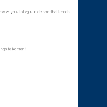
21,30 u tot 23 u in de sporthal terecht
angs te komen !