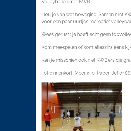
Volleyballen met KWB
Hou je van wat beweging. Samen met KWB 
voor een paar uurtjes recreatief volleybal
Wees gerust : je hoeft echt geen topvoll
Kom meespelen of kom alleszins eens kijke
Ken je misschien ook niet KWB’ers die gra
Tot binnenkort !Meer info: Papen Jef 0486