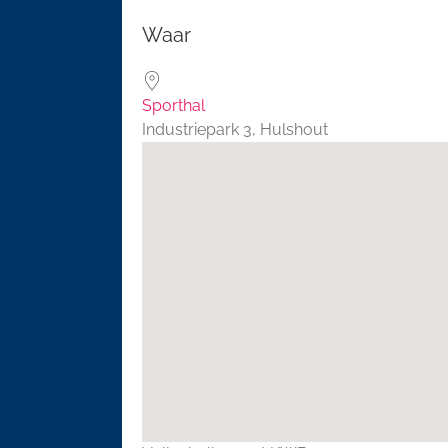
Download ICS
Google 
Waar
Sporthal
Industriepark 3, Hulshout