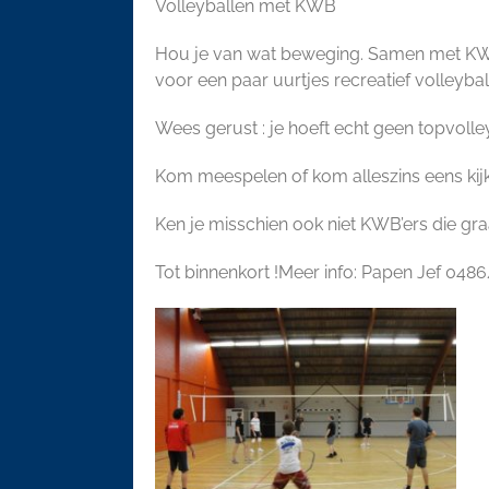
Volleyballen met KWB
Hou je van wat beweging. Samen met KWB 
voor een paar uurtjes recreatief volleybal
Wees gerust : je hoeft echt geen topvoll
Kom meespelen of kom alleszins eens kijke
Ken je misschien ook niet KWB’ers die gra
Tot binnenkort !Meer info: Papen Jef 0486