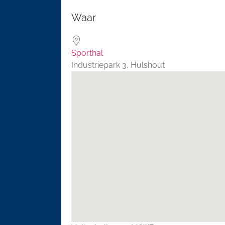
Download ICS
Google 
Waar
Sporthal
Industriepark 3, Hulshout