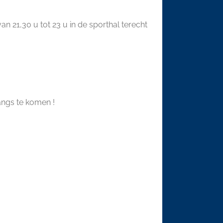
21,30 u tot 23 u in de sporthal terecht
angs te komen !