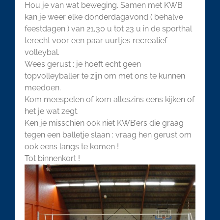
Hou je van wat beweging. Samen met KWB
kan je weer elke donderdagavond ( behalve
feestdagen ) van 21,30 u tot 23 u in de sporthal
terecht voor een paar uurtjes recreatief
volleybal.
Wees gerust : je hoeft echt geen
topvolleyballer te zijn om met ons te kunnen
meedoen.
Kom meespelen of kom alleszins eens kijken of
het je wat zegt.
Ken je misschien ook niet KWB’ers die graag
tegen een balletje slaan : vraag hen gerust om
ook eens langs te komen !
Tot binnenkort !