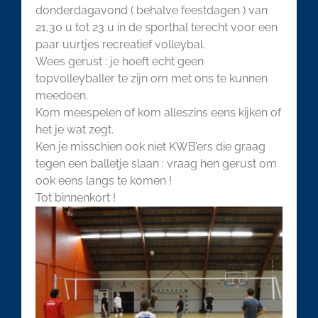
donderdagavond ( behalve feestdagen ) van
21,30 u tot 23 u in de sporthal terecht voor een
paar uurtjes recreatief volleybal.
Wees gerust : je hoeft echt geen
topvolleyballer te zijn om met ons te kunnen
meedoen.
Kom meespelen of kom alleszins eens kijken of
het je wat zegt.
Ken je misschien ook niet KWB’ers die graag
tegen een balletje slaan : vraag hen gerust om
ook eens langs te komen !
Tot binnenkort !