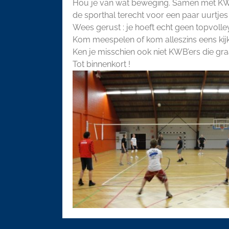
Hou je van wat beweging. Samen met KWB 
de sporthal terecht voor een paar uurtjes 
Wees gerust : je hoeft echt geen topvoll
Kom meespelen of kom alleszins eens kijke
Ken je misschien ook niet KWB’ers die gra
Tot binnenkort !