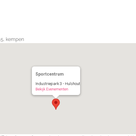
Calendar
iCalendar
Office 365
235, kempen
Sportcentrum
Industriepark 3 - Hulshout
Bekijk Evenementen