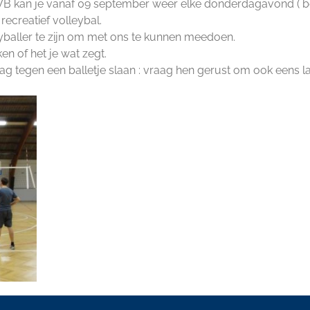
kan je vanaf 09 september weer elke donderdagavond ( beha
recreatief volleybal.
eyballer te zijn om met ons te kunnen meedoen.
n of het je wat zegt.
ag tegen een balletje slaan : vraag hen gerust om ook eens l