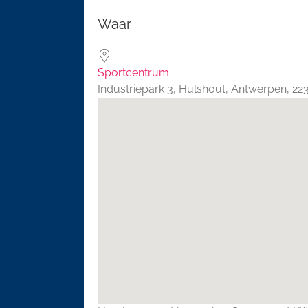
Download ICS
Google 
Waar
Sportcentrum
Industriepark 3, Hulshout, Antwerpen, 2