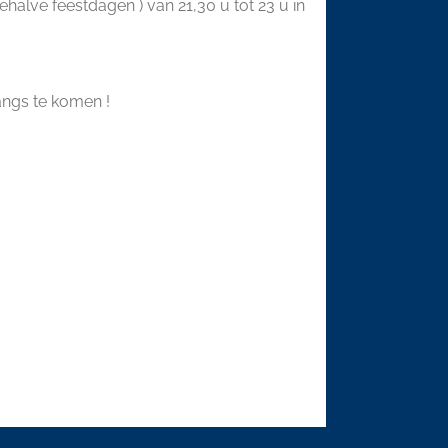
lve feestdagen ) van 21,30 u tot 23 u in
angs te komen !