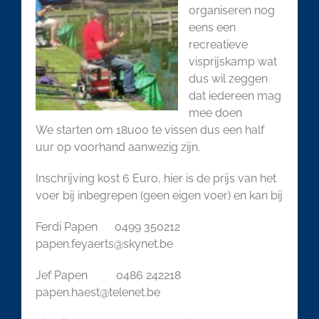
organiseren nog
eens een
recreatieve
visprijskamp wat
dus wil zeggen
dat iedereen mag
mee doen
We starten om 18u00 te vissen dus een half
uur op voorhand aanwezig zijn.
Inschrijving kost 6 Euro, hier is de prijs van het
voer bij inbegrepen (geen eigen voer) en kan bij
Ferdi Papen 0499 350212
papen.feyaerts@skynet.be
Jef Papen 0486 242218
papen.haest@telenet.be