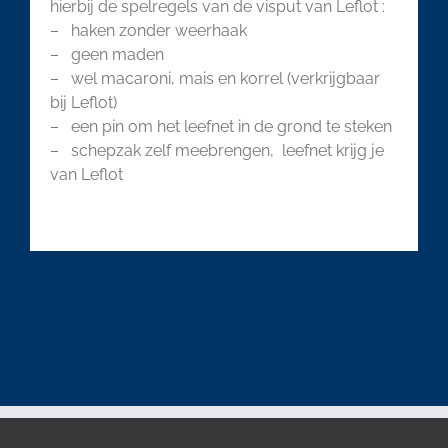
hierbij de spelregels van de visput van Leflot :
– haken zonder weerhaak
– geen maden
– wel macaroni, mais en korrel (verkrijgbaar
bij Leflot)
– een pin om het leefnet in de grond te steken
– schepzak zelf meebrengen, leefnet krijg je
van Leflot