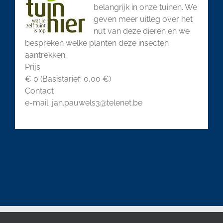
belangrijk in onze tuinen. We
geven meer uitleg over het
nut van deze dieren en we
bespreken welke planten deze insecten
aantrekken.
Prijs
€ 0 (Basistarief: 0,00 €)
Contact
e-mail: jan.pauwels3@telenet.be