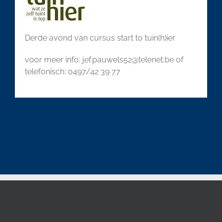
Derde avond van cursus start to tuin(h)ier
voor meer info: jef.pauwels52@telenet.be of
telefonisch: 0497/42 39 77