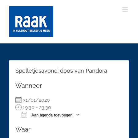
Ga
naar
inhoud
Spelletjesavond: doos van Pandora
Wanneer
31/01/2020
19:30 - 23:30
Aan agenda toevoegen
Download ICS
Google Calendar
Waar