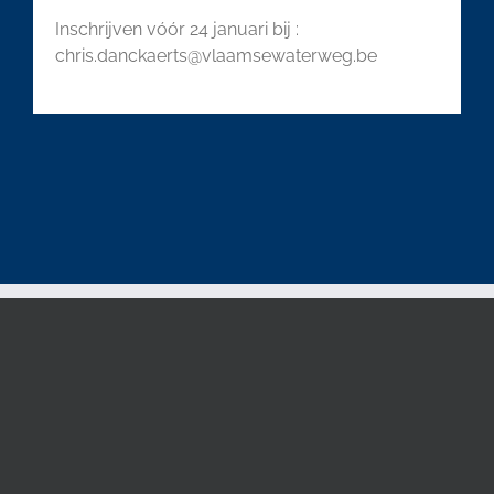
Inschrijven vóór 24 januari bij :
chris.danckaerts@vlaamsewaterweg.be