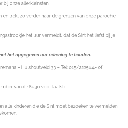
ij onze allerkleinsten.
Calendar
iCalendar
Office 365
um en trekt zo verder naar de grenzen van onze parochie
gsstrookje het uur vermeldt, dat de Sint het liefst bij je
 met het opgegeven uur rekening te houden.
oremans – Hulshoutveld 33 – Tel: 015/222564.- of
ember vanaf 16u30 voor laatste
an alle kinderen die de Sint moet bezoeken te vermelden,
gskomen.
———————————————–