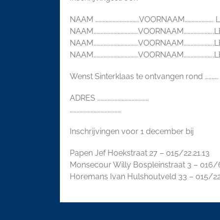
NAAM ………………………………..VOORNAAM……………………. 
NAAM…………………………………VOORNAAM……………………..L
NAAM…………………………………VOORNAAM……………………..L
NAAM…………………………………VOORNAAM……………………..L
Wenst Sinterklaas te ontvangen rond …………
ADRES ………………………………………
………………………………………
Inschrijvingen voor 1 december bij
Papen Jef Hoekstraat 27 – 015/22.21.13
Monsecour Willy Bospleinstraat 3 – 016/6
Horemans Ivan Hulshoutveld 33 – 015/2