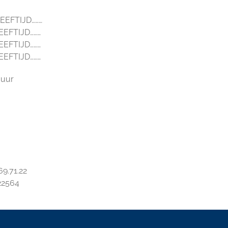
LEEFTIJD………
EEFTIJD………
EEFTIJD………
EEFTIJD………
 uur
9.71.22
22564