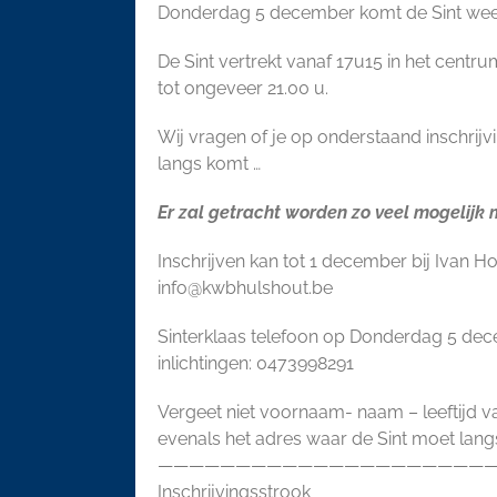
Donderdag 5 december komt de Sint weer b
Download ICS
Google 
De Sint vertrekt vanaf 17u15 in het centr
tot ongeveer 21.00 u.
Wij vragen of je op onderstaand inschrijvin
langs komt …
Er zal getracht worden zo veel mogelijk
Inschrijven kan tot 1 december bij Ivan H
info@kwbhulshout.be
Sinterklaas telefoon op Donderdag 5 dec
inlichtingen: 0473998291
Vergeet niet voornaam- naam – leeftijd v
evenals het adres waar de Sint moet lan
——————————————————————
Inschrijvingsstrook