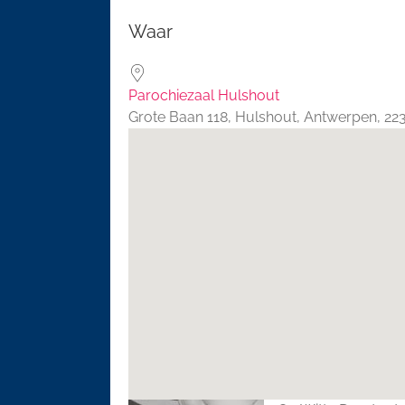
Download ICS
Google 
Waar
Parochiezaal Hulshout
Grote Baan 118, Hulshout, Antwerpen, 2