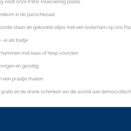
g vindt onze KWB-Paasviering plaats.
welkom in de parochiezaal
ewoonte staan de gekookte eitjes met een boterham op ons 
ei als toetje
oterhammen met kaas of hesp voorzien.
ngen en gezellig:
en een praatje maken
n is gratis en de drank schenken we die avond aan democratisch