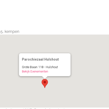
Calendar
iCalendar
Office 365
235, kempen
Parochiezaal Hulshout
Grote Baan 118 - Hulshout
Bekijk Evenementen