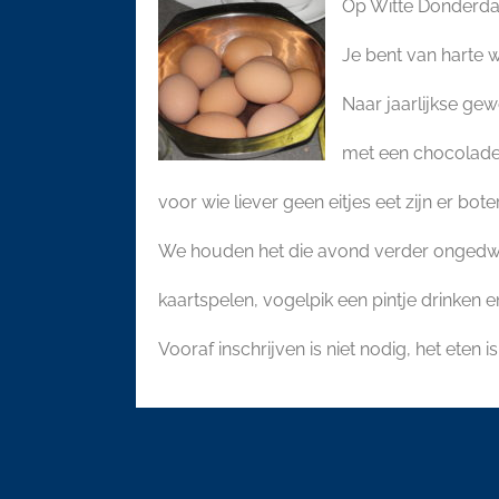
Op Witte Donderda
Je bent van harte 
Naar jaarlijkse g
met een chocolade -
voor wie liever geen eitjes eet zijn er b
We houden het die avond verder ongedwo
kaartspelen, vogelpik een pintje drinken 
Vooraf inschrijven is niet nodig, het ete