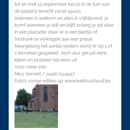
tot en met 13 september kan je in de tuin van
de pastorij terecht vanaf 19u00
Iedereen is welkom en alles is vrijblijvend, je
komt wanneer je wilt en blijft zolang je wil alles
in een plezante sfeer er is een biertje of
frisdrank te verkrijgen aan een prijsje
Naargelang het aantal spelers word er op 1 of
2 terreinen gespeeld , kom dus gerust eens
kijken en probeer het eens uit
Voor meer info
Nico Verreet / 0496/514547
Foto’s vorige edities op www.kwbhulshout.be