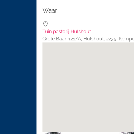
Download ICS
Google 
Waar
Tuin pastorij Hulshout
Grote Baan 121/A, Hulshout, 2235, Kemp