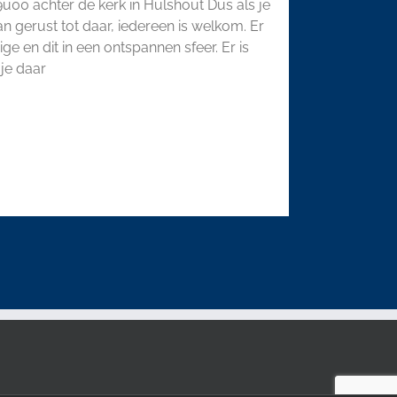
u00 achter de kerk in Hulshout Dus als je
 gerust tot daar, iedereen is welkom. Er
 en dit in een ontspannen sfeer. Er is
 je daar