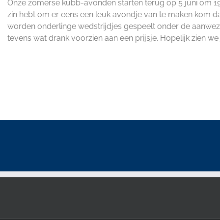
Onze zomerse kubb-
avonden starten terug op 5 juni om 19
zin hebt om er eens een leuk avondje van te maken kom dan
worden onderlinge wedstrijdjes gespeelt onder de aanwezige
tevens wat drank voorzien aan een prijsje. Hopelijk zien we