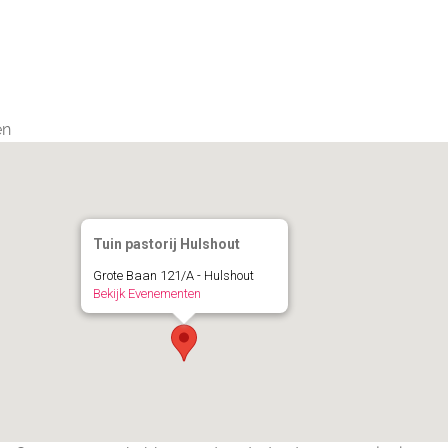
Calendar
iCalendar
Office 365
en
Tuin pastorij Hulshout
Grote Baan 121/A - Hulshout
Bekijk Evenementen