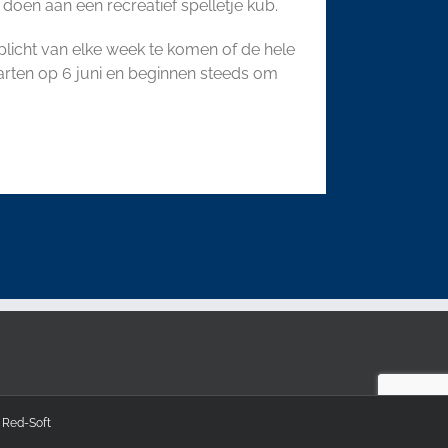
en aan een recreatief spelletje kub.
plicht van elke week te komen of de hele
starten op 6 juni en beginnen steeds om
y
Red-Soft