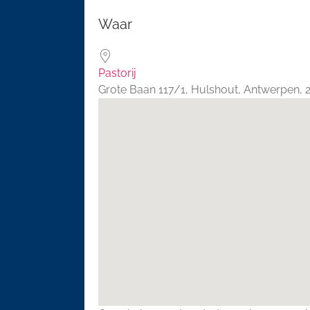
Download ICS
Google 
Waar
Pastorij
Grote Baan 117/1, Hulshout, Antwerpen,