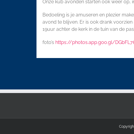
Onze kub avonden starten ook weer op, 
Bedoeling is je amuseren en plezier maken
avond te blijven. Er is ook drank voorzien
19uur achter de kerk in de tuin van de past
foto’s
https://photos.app.goo.gl/DGbFL
Copyright