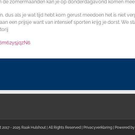
in de zomermaanden kan je op donderdagavond komen mee do
, dus als je wat tijd hebt kom gerust meedoen het is niet ver
 aan een prijsje want van intensief sporten krijg je dorst. We 
orij
76m62y5jqzN6
 2017 - 2025 Raak Hulshout | All Rights Reserved |
Privacyverklaring
| Powered b