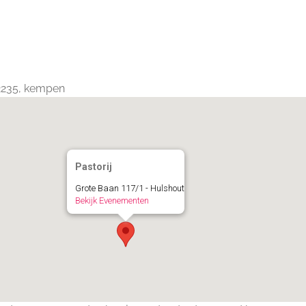
Calendar
iCalendar
Office 365
 2235, kempen
Pastorij
Grote Baan 117/1 - Hulshout
Bekijk Evenementen