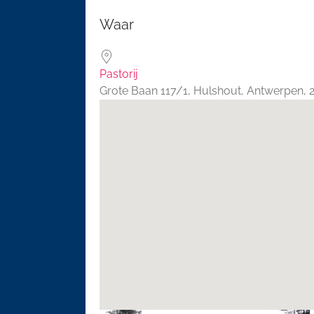
Download ICS
Google 
Waar
Pastorij
Grote Baan 117/1, Hulshout, Antwerpen,