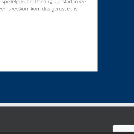
spelletje kubb .Rond 19 uur starten we
ereen is welkom kom dus gerust eens