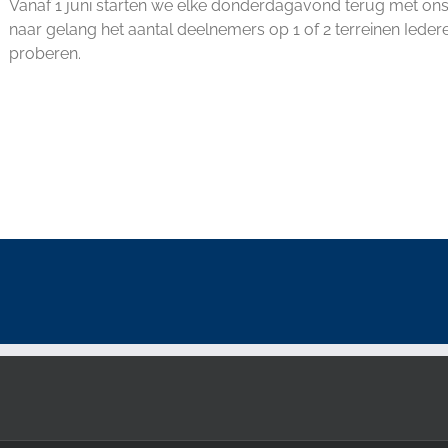
Vanaf 1 juni starten we elke donderdagavond terug met ons 
naar gelang het aantal deelnemers op 1 of 2 terreinen Ied
proberen.