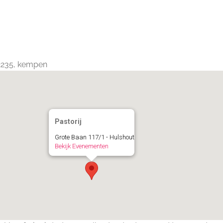
Calendar
iCalendar
Office 365
 2235, kempen
Pastorij
Grote Baan 117/1 - Hulshout
Bekijk Evenementen