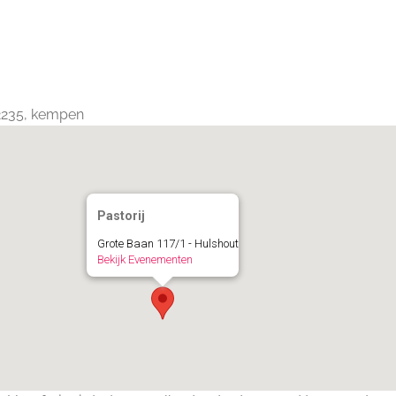
Calendar
iCalendar
Office 365
 2235, kempen
Pastorij
Grote Baan 117/1 - Hulshout
Bekijk Evenementen