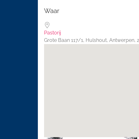
Download ICS
Google 
Waar
Pastorij
Grote Baan 117/1, Hulshout, Antwerpen,