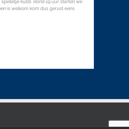
spelletje kubb .Rond 19 uur starten we
ereen is welkom kom dus gerust eens