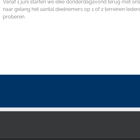
Vanaf 1 juni starten we elke donderdagavond terug met ons 
naar gelang het aantal deelnemers op 1 of 2 terreinen Ied
proberen.