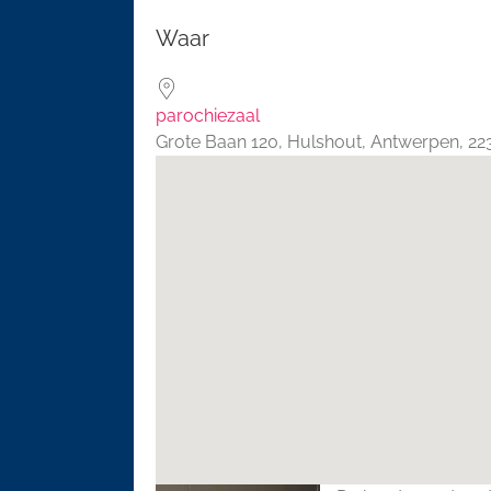
Download ICS
Google 
Waar
parochiezaal
Grote Baan 120, Hulshout, Antwerpen, 2