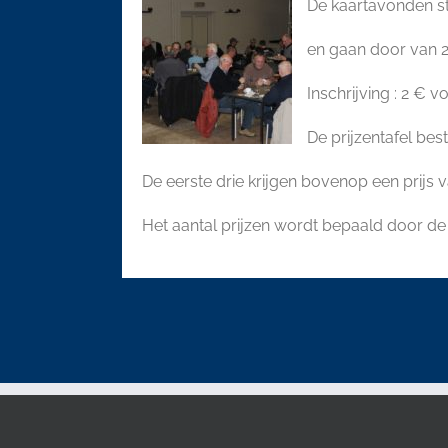
De kaartavonden s
en gaan door van 20
Inschrijving : 2 € v
De prijzentafel bes
De eerste drie krijgen bovenop een prijs 
Het aantal prijzen wordt bepaald door de 