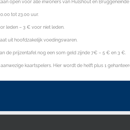
taan open voor alle inwoners van Hulshout en Bruggeneinde
.00 tot 23.00 uur.
oor leden – 3 € voor niet leden.
taat uit hoofdzakelijk voedingswaren.
van de prijzentafel nog een som geld zijnde 7€ – 5 € en 3 €.
aanwezige kaartspelers. Hier wordt de helft plus 1 gehanteer