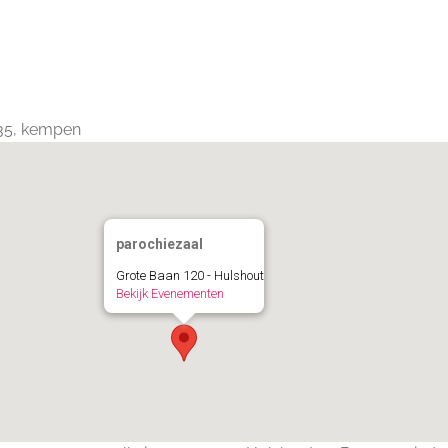
Calendar
iCalendar
Office 365
235, kempen
parochiezaal
Grote Baan 120 - Hulshout
Bekijk Evenementen