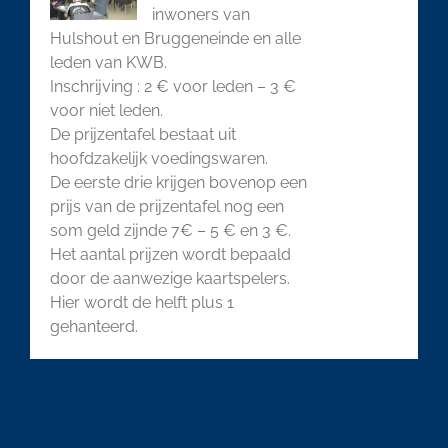
inwoners van
Hulshout en Bruggeneinde en alle
leden van KWB.
Inschrijving : 2 € voor leden – 3 €
voor niet leden.
De prijzentafel bestaat uit
hoofdzakelijk voedingswaren.
De eerste drie krijgen bovenop een
prijs van de prijzentafel nog een
som geld zijnde 7€ – 5 € en 3 €.
Het aantal prijzen wordt bepaald
door de aanwezige kaartspelers.
Hier wordt de helft plus 1
gehanteerd.