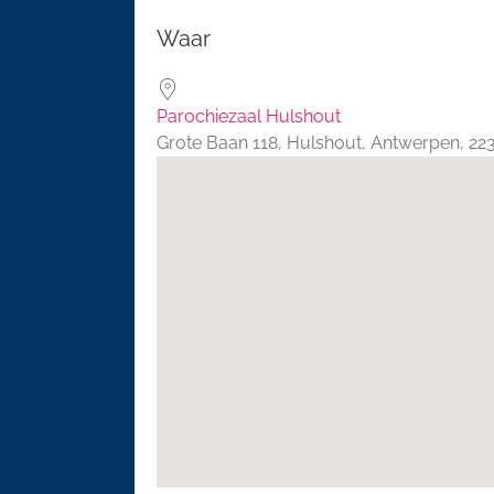
Download ICS
Google 
Waar
Parochiezaal Hulshout
Grote Baan 118, Hulshout, Antwerpen, 2