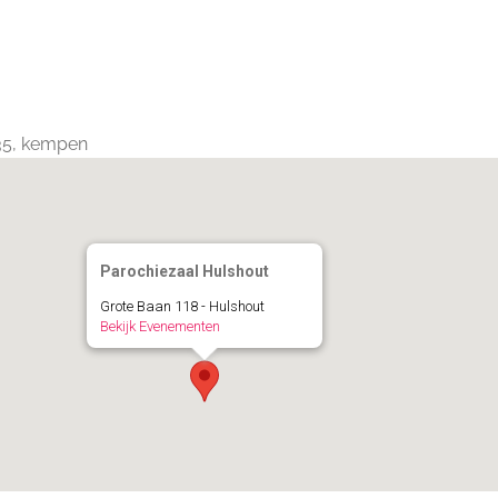
Calendar
iCalendar
Office 365
235, kempen
Parochiezaal Hulshout
Grote Baan 118 - Hulshout
Bekijk Evenementen