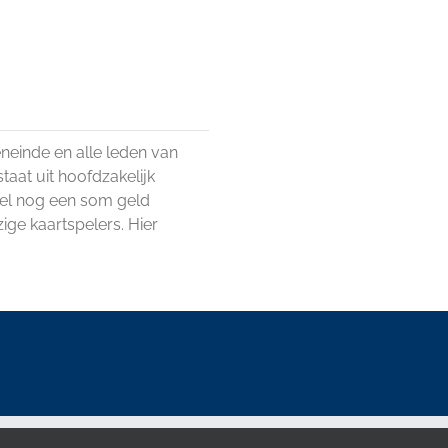
einde en alle leden van
taat uit hoofdzakelijk
fel nog een som geld
ige kaartspelers. Hier