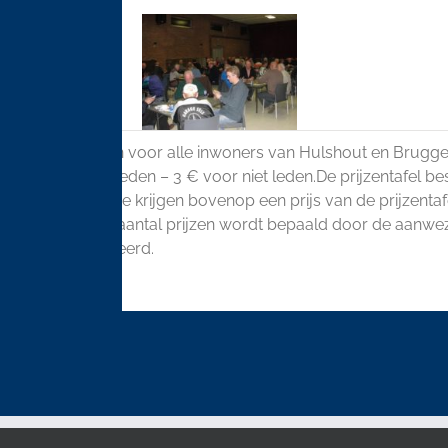
nden staan open voor alle inwoners van Hulshout en Bruggen
ving : 2 € voor leden – 3 € voor niet leden.De prijzentafel bes
en.De eerste drie krijgen bovenop een prijs van de prijzenta
 5 € en 3 €. Het aantal prijzen wordt bepaald door de aanwez
ft plus 1 gehanteerd.