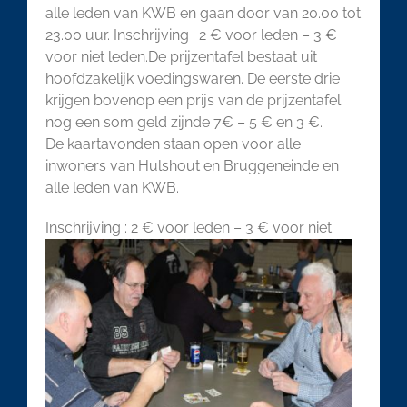
alle leden van KWB en gaan door van 20.00 tot
23.00 uur. Inschrijving : 2 € voor leden – 3 €
voor niet leden.De prijzentafel bestaat uit
hoofdzakelijk voedingswaren. De eerste drie
krijgen bovenop een prijs van de prijzentafel
nog een som geld zijnde 7€ – 5 € en 3 €.
De kaartavonden staan open voor alle
inwoners van Hulshout en Bruggeneinde en
alle leden van KWB.
Inschrijv
ing : 2 € voor leden – 3 € voor niet