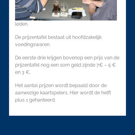
leden.
De prijzentafel bestaat uit hoofdzakelijk
voedingswaren.
De eerste drie krijgen bovenop een prijs van de
prijzentafel nog een som geld zijnde 7€ – 5 €
en 3 €.
Het aantal prijzen wordt bepaald door de
aanwezige kaartspelers. Hier wordt de helft
plus 1 gehanteerd.