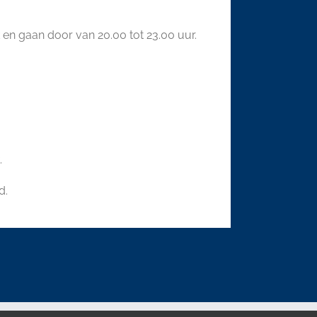
en gaan door van 20.00 tot 23.00 uur.
.
d.