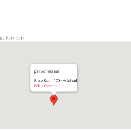
Calendar
iCalendar
Office 365
235, kempen
parochiezaal
Grote Baan 120 - Hulshout
Bekijk Evenementen