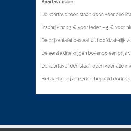
Kaartavonden
De kaartavonden staan open voor alle inw
Inschrijving : 3 € voor leden – 5 € voor ni
De prijzentafel bestaat uit hoofdzakelijk 
De eerste drie krijgen bovenop een prijs 
De kaartavonden staan open voor alle in
Het aantal prijzen wordt bepaald door de 