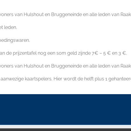
oners van Hulshout en Bruggeneinde en alle leden van Raak 
et leden.
voedingswaren.
van de prijzentafel nog een som geld zijnde 7€ – 5 € en 3 €.
woners van Hulshout en Bruggeneinde en alle leden van Raak
aanwezige kaartspelers. Hier wordt de helft plus 1 gehanteer