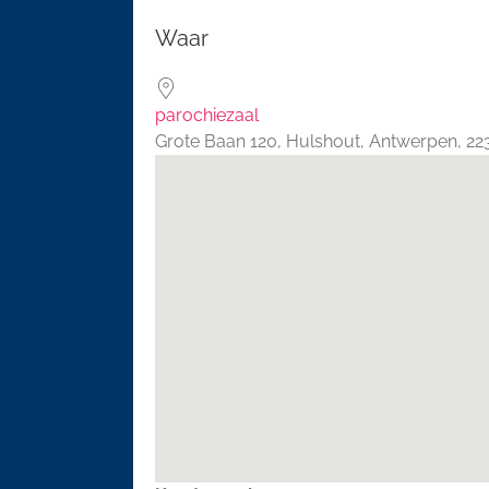
Download ICS
Google 
Waar
parochiezaal
Grote Baan 120, Hulshout, Antwerpen, 2