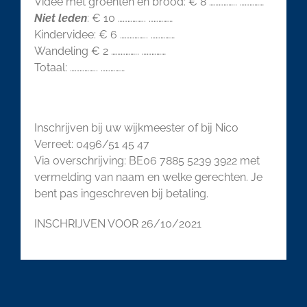
Videe met groenten en brood: € 8 …………….. ……………
Niet leden
: € 10 …………….. ……………
Kindervidee: € 6 …………….. ……………
Wandeling € 2 …………….. ……………
Totaal: …………….. ……………
Inschrijven bij uw wijkmeester of bij Nico
Verreet: 0496/51 45 47
Via overschrijving: BE06 7885 5239 3922 met
vermelding van naam en welke gerechten. Je
bent pas ingeschreven bij betaling.
INSCHRIJVEN VOOR 26/10/2021