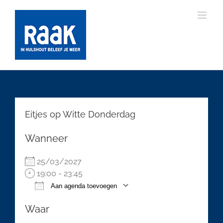
Ga
naar
inhoud
Eitjes op Witte Donderdag
Wanneer
25/03/2027
19:00 - 23:45
Aan agenda toevoegen
Download ICS
Google Calendar
Waar