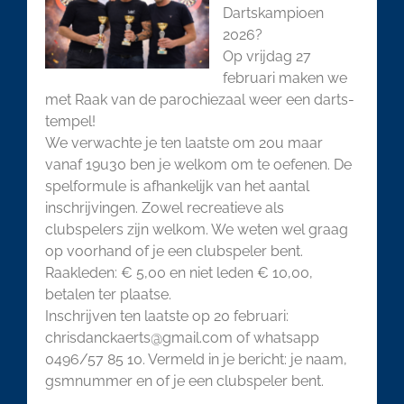
Dartskampioen
2026?
Op vrijdag 27
februari maken we
met Raak van de parochiezaal weer een darts-
tempel!
We verwachte je ten laatste om 20u maar
vanaf 19u30 ben je welkom om te oefenen. De
spelformule is afhankelijk van het aantal
inschrijvingen. Zowel recreatieve als
clubspelers zijn welkom. We weten wel graag
op voorhand of je een clubspeler bent.
Raakleden: € 5,00 en niet leden € 10,00,
betalen ter plaatse.
Inschrijven ten laatste op 20 februari:
chrisdanckaerts@gmail.com of whatsapp
0496/57 85 10. Vermeld in je bericht: je naam,
gsmnummer en of je een clubspeler bent.