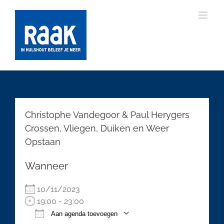
Ga
naar
inhoud
Christophe Vandegoor & Paul Herygers
Crossen, Vliegen, Duiken en Weer
Opstaan
Wanneer
10/11/2023
19:00 - 23:00
Aan agenda toevoegen