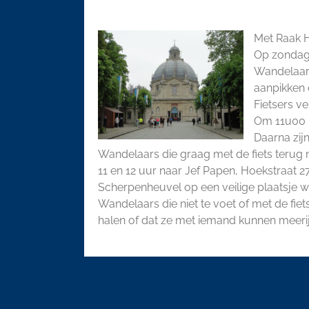
Download ICS
Google 
Met Raak H
Op zondag
Wandelaar
aanpikken
Fietsers v
Om 11u00 k
Daarna zijn
Wandelaars die graag met de fiets terug n
11 en 12 uur naar Jef Papen, Hoekstraat 27
Scherpenheuvel op een veilige plaatsje 
Wandelaars die niet te voet of met de f
halen of dat ze met iemand kunnen meeri