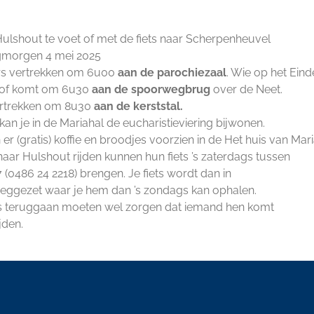
Calendar
iCalendar
Office 365
ulshout te voet of met de fiets naar Scherpenheuvel
morgen 4 mei 2025
s vertrekken om 6u00
aan de parochiezaal
. Wie op het Ei
 of komt om 6u30
aan de spoorwegbrug
over de Neet.
ertrekken om 8u30
aan de kerststal.
an je in de Mariahal de eucharistieviering bijwonen.
 er (gratis) koffie en broodjes voorzien in de Het huis van Mar
aar Hulshout rijden kunnen hun fiets ’s zaterdags tussen
 (0486 24 2218) brengen. Je fiets wordt dan in
weggezet waar je hem dan ’s zondags kan ophalen.
iets teruggaan moeten wel zorgen dat iemand hen komt
jden.