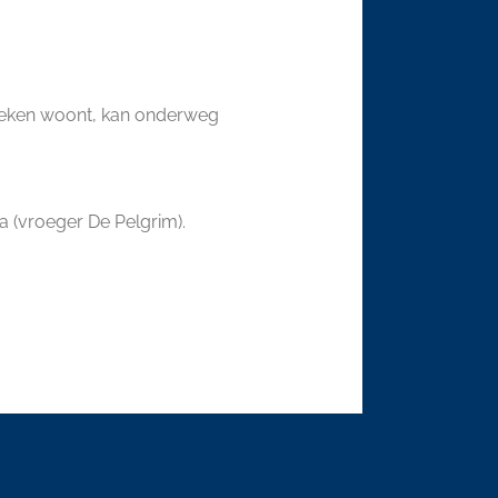
Outlook Live
ndeken woont, kan onderweg
ia (vroeger De Pelgrim).